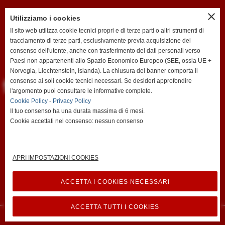
close
Utilizziamo i cookies
CONTATTI
Il sito web utilizza cookie tecnici propri e di terze parti o altri strumenti di
tracciamento di terze parti, esclusivamente previa acquisizione del
T. +39 334 7407789
consenso dell'utente, anche con trasferimento dei dati personali verso
E. redazione@forzacatania.com
Paesi non appartenenti allo Spazio Economico Europeo (SEE, ossia UE +
Norvegia, Liechtenstein, Islanda). La chiusura del banner comporta il
consenso ai soli cookie tecnici necessari. Se desideri approfondire
l'argomento puoi consultare le informative complete.
Cookie Policy
-
Privacy Policy
Il tuo consenso ha una durata massima di 6 mesi.
INFO UTILI
Cookie accettati nel consenso: nessun consenso
Home
Privacy Policy
Cookie Policy
APRI IMPOSTAZIONI COOKIES
Mappa del sito web
ACCETTA I COOKIES NECESSARI
ACCETTA TUTTI I COOKIES
Realizzazione siti web www.sitoper.it