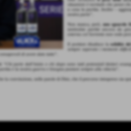
situazioni è normale che pensi che
a casa la partita. Inoltre
– aggiun
nostra parte
”.
Non manca, però,
uno sguardo fi
tantissime partite ancora da gio
esterna col Sorrento non vedo pe
Il portiere ribadisce la
solidità d
sempre superato i momenti diffici
nsapevoli di avere dato tutto
”.
i
: “
Chi parte dall’inizio e chi dopo sono tutti potenziali titolari ovunq
rtita è la nostra guerra e bisogna puntare sempre alla vittoria
”.
la convinzione, nelle parole di Dini, che il percorso intrapreso sia que