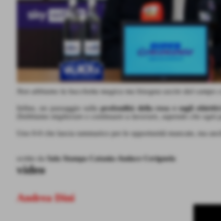
Non abbiamo la bacchetta magica ma bisogna uscire dal campo co
Infine, un passaggio sulla
profondità della rosa e sugli obiettiv
Dobbiamo migliorare e continuare a lavorare, sapendo che ogni pa
Uno 0-0 che lascia rammarico per le opportunità mancate, ma anche 
scritto da
Sala Stampa Catania-Audace Cerignola
video
Andrea Dini