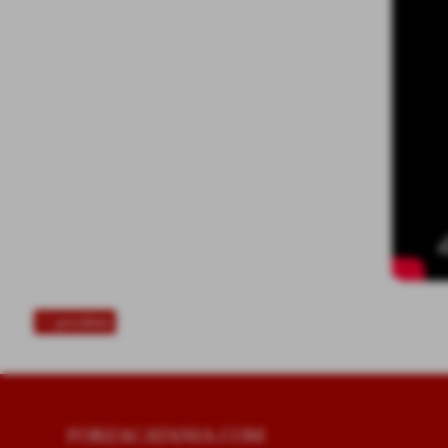
<< precedente
FORZACATANIA.COM