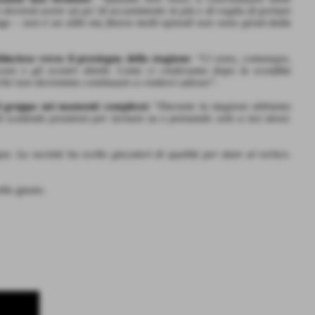
 dovresti avere un po’ di accanimento in più e di voglia di portare
ge – n
on è un alibi ma finora molti episodi non sono girati dalla
ducioso verso il prosieguo della stagione
: “
Ci sono, comunque,
care e gli scontri diretti. Come ci credevamo dopo la sconfitta
rché non dovremmo continuare a crederci adesso
”.
el gruppo nei momenti complessi
: “
Durante la stagione abbiamo
li scalando posizioni per tornare su e pensando solo a noi stessi.
ue. La società ha scelto giocatori di qualità per stare al vertice.
llo giusto.