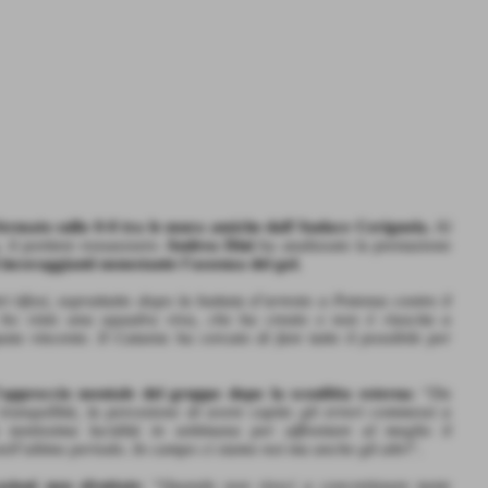
fermato sullo 0-0 tra le mura amiche dall’Audace Cerignola.
Al
, il portiere rossazzurro
Andrea Dini
ha analizzato la prestazione
 incoraggianti nonostante l’assenza del gol.
 tifosi, soprattutto dopo la battuta d’arresto a Potenza contro il
ho visto una squadra viva, che ha creato e non è riuscita a
ta vincente. Il Catania ha cercato di fare tutto il possibile per
’approccio mentale del gruppo dopo la sconfitta esterna
: “
Da
 tranquillità, la percezione di avere capito gli errori commessi a
tantissima lucidità in settimana per affrontare al meglio il
ell’ultimo periodo. In campo ci siamo noi ma anche gli altri
”.
asioni non sfruttate
: “
Quando non riesci a concretizzare tante