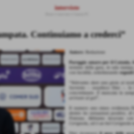
interviste
Home
>
interviste
>
Catania FC
zampata. Continuiamo a crederci”
Autore:
Redazione
Pareggio amaro per il Catania, 
termine della gara, in sala stampa
con lucidità, sottolineando
segnali
“
Volevamo dare una gioia ai nostri
Sorrento
– esordisce Dini –. I
o 
concretizzare. È mancata la zampa
arrivare al gol
”.
Il numero uno etneo evidenzia
l
dentro ho sensazioni positive, di
Potenza. Abbiamo lavorato con 
Cerignola, ed è un bel Cerignola n
Dini riconosce
il peso delle occ