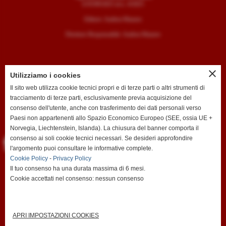
il 05/09/2025 al n. 4/2025
Editore: Andrea Mazzeo
Direttore Responsabile: Andrea Mazzeo
close
Utilizziamo i cookies
CONTATTI
Il sito web utilizza cookie tecnici propri e di terze parti o altri strumenti di
tracciamento di terze parti, esclusivamente previa acquisizione del
T. +39 334 7407789
consenso dell'utente, anche con trasferimento dei dati personali verso
E. redazione@forzacatania.com
Paesi non appartenenti allo Spazio Economico Europeo (SEE, ossia UE +
Norvegia, Liechtenstein, Islanda). La chiusura del banner comporta il
consenso ai soli cookie tecnici necessari. Se desideri approfondire
l'argomento puoi consultare le informative complete.
Cookie Policy
-
Privacy Policy
Il tuo consenso ha una durata massima di 6 mesi.
INFO UTILI
Cookie accettati nel consenso: nessun consenso
Home
Privacy Policy
Cookie Policy
APRI IMPOSTAZIONI COOKIES