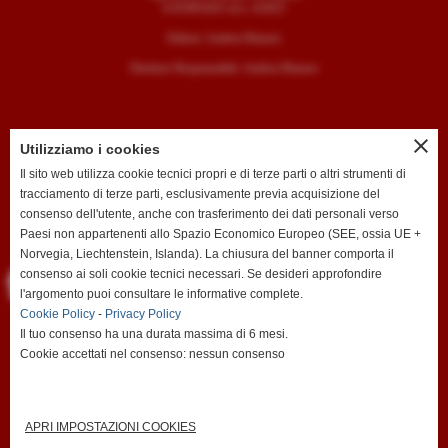
il 05/09/2025 al n. 4/2025
Editore: Andrea Mazzeo
Direttore Responsabile: Andrea Mazzeo
close
Utilizziamo i cookies
CONTATTI
Il sito web utilizza cookie tecnici propri e di terze parti o altri strumenti di
tracciamento di terze parti, esclusivamente previa acquisizione del
T. +39 334 7407789
consenso dell'utente, anche con trasferimento dei dati personali verso
E. redazione@forzacatania.com
Paesi non appartenenti allo Spazio Economico Europeo (SEE, ossia UE +
Norvegia, Liechtenstein, Islanda). La chiusura del banner comporta il
consenso ai soli cookie tecnici necessari. Se desideri approfondire
l'argomento puoi consultare le informative complete.
Cookie Policy
-
Privacy Policy
Il tuo consenso ha una durata massima di 6 mesi.
INFO UTILI
Cookie accettati nel consenso: nessun consenso
Home
Privacy Policy
Cookie Policy
APRI IMPOSTAZIONI COOKIES