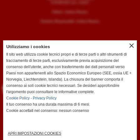
il 05/09/2025 al n. 4/2025
Editore: Andrea Mazzeo
Direttore Responsabile: Andrea Mazzeo
close
Utilizziamo i cookies
CONTATTI
Il sito web utilizza cookie tecnici propri e di terze parti o altri strumenti di
tracciamento di terze parti, esclusivamente previa acquisizione del
T. +39 334 7407789
consenso dell'utente, anche con trasferimento dei dati personali verso
E. redazione@forzacatania.com
Paesi non appartenenti allo Spazio Economico Europeo (SEE, ossia UE +
Norvegia, Liechtenstein, Islanda). La chiusura del banner comporta il
consenso ai soli cookie tecnici necessari. Se desideri approfondire
l'argomento puoi consultare le informative complete.
Cookie Policy
-
Privacy Policy
Il tuo consenso ha una durata massima di 6 mesi.
INFO UTILI
Cookie accettati nel consenso: nessun consenso
Home
Privacy Policy
Cookie Policy
APRI IMPOSTAZIONI COOKIES