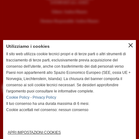
il 05/09/2025 al n. 4/2025
Editore: Andrea Mazzeo
Direttore Responsabile: Andrea Mazzeo
close
Utilizziamo i cookies
CONTATTI
Il sito web utilizza cookie tecnici propri e di terze parti o altri strumenti di
tracciamento di terze parti, esclusivamente previa acquisizione del
T. +39 334 7407789
consenso dell'utente, anche con trasferimento dei dati personali verso
E. redazione@forzacatania.com
Paesi non appartenenti allo Spazio Economico Europeo (SEE, ossia UE +
Norvegia, Liechtenstein, Islanda). La chiusura del banner comporta il
consenso ai soli cookie tecnici necessari. Se desideri approfondire
l'argomento puoi consultare le informative complete.
Cookie Policy
-
Privacy Policy
Il tuo consenso ha una durata massima di 6 mesi.
INFO UTILI
Cookie accettati nel consenso: nessun consenso
Home
Privacy Policy
Cookie Policy
APRI IMPOSTAZIONI COOKIES