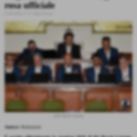
rosa ufficiale
25-05-2026 17:13
-
Beach Soccer
@We Beach Catania
Autore
: Redazione