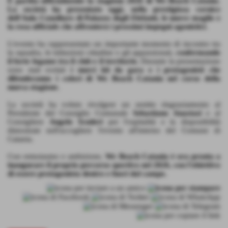
È partita ufficialmente la stagione 2026 di We Beach Catania.
La società ha presentato oggi, nella prestigiosa cornice
dell'Aula Consiliare di Palazzo degli Elefanti, le nuove maglie e
la rosa ufficiale che affronterà i prossimi impegni agonistici.
L'evento ha rappresentato un importante momento di incontro tra
la squadra, le istituzioni cittadine e gli appassionati,
confermando
il forte legame tra il club e il territorio.
Durante la presentazione
sono stati svelati
i nuovi kit da gara e i protagonisti che
difenderanno i colori di We Beach Catania nel corso della
nuova stagione.
La società ha voluto rivolgere un sentito ringraziamento al
Presidente del Consiglio Comunale
Sebastiano Anastasi
e al
Consigliere
Angelo Scuderi
per l'ospitalità e la disponibilità
dimostrate nell'accogliere l'evento all'interno del Comune di
Catania.
Con entusiasmo e ambizione,
We Beach Catania è ora pronta a
inaugurare il proprio percorso sportivo nel 2026, con l'obiettivo
di essere protagonista dentro e fuori dal campo.