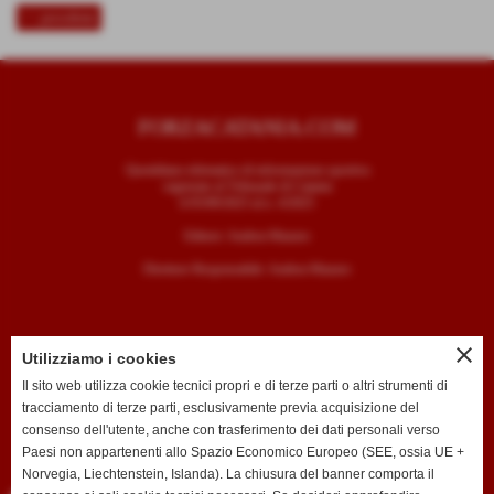
<< precedente
FORZACATANIA.COM
Quotidiano telematico di informazione sportiva
registrato al Tribunale di Catania
il 05/09/2025 al n. 4/2025
Editore: Andrea Mazzeo
Direttore Responsabile: Andrea Mazzeo
close
Utilizziamo i cookies
CONTATTI
Il sito web utilizza cookie tecnici propri e di terze parti o altri strumenti di
tracciamento di terze parti, esclusivamente previa acquisizione del
T. +39 334 7407789
consenso dell'utente, anche con trasferimento dei dati personali verso
E. redazione@forzacatania.com
Paesi non appartenenti allo Spazio Economico Europeo (SEE, ossia UE +
Norvegia, Liechtenstein, Islanda). La chiusura del banner comporta il