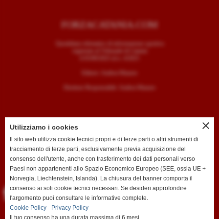
FORZACATANIA.COM
Quotidiano telematico di informazione sportiva
registrato al Tribunale di Catania
il 05/09/2025 al n. 4/2025
Editore: Andrea Mazzeo
Direttore Responsabile: Andrea Mazzeo
close
Utilizziamo i cookies
CONTATTI
Il sito web utilizza cookie tecnici propri e di terze parti o altri strumenti di
tracciamento di terze parti, esclusivamente previa acquisizione del
T. +39 334 7407789
consenso dell'utente, anche con trasferimento dei dati personali verso
E. redazione@forzacatania.com
Paesi non appartenenti allo Spazio Economico Europeo (SEE, ossia UE +
Norvegia, Liechtenstein, Islanda). La chiusura del banner comporta il
consenso ai soli cookie tecnici necessari. Se desideri approfondire
l'argomento puoi consultare le informative complete.
Cookie Policy
-
Privacy Policy
Il tuo consenso ha una durata massima di 6 mesi.