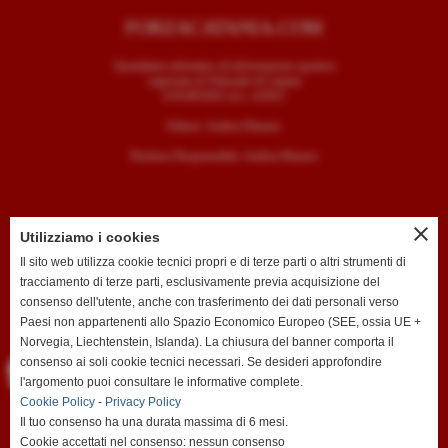
FORZACATANIA.COM
Quotidiano telematico di informazione sportiva
registrato al Tribunale di Catania
il 05/09/2025 al n. 4/2025
Editore: Andrea Mazzeo
Direttore Responsabile: Andrea Mazzeo
close
Utilizziamo i cookies
CONTATTI
Il sito web utilizza cookie tecnici propri e di terze parti o altri strumenti di
tracciamento di terze parti, esclusivamente previa acquisizione del
T. +39 334 7407789
consenso dell'utente, anche con trasferimento dei dati personali verso
E. redazione@forzacatania.com
Paesi non appartenenti allo Spazio Economico Europeo (SEE, ossia UE +
Norvegia, Liechtenstein, Islanda). La chiusura del banner comporta il
consenso ai soli cookie tecnici necessari. Se desideri approfondire
l'argomento puoi consultare le informative complete.
Cookie Policy
-
Privacy Policy
Il tuo consenso ha una durata massima di 6 mesi.
INFO UTILI
Cookie accettati nel consenso: nessun consenso