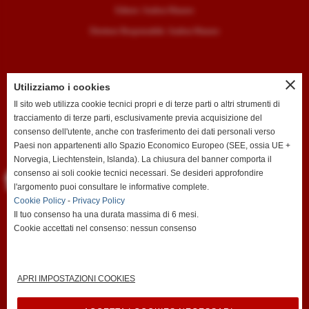
Editore: Andrea Mazzeo
Direttore Responsabile: Andrea Mazzeo
close
Utilizziamo i cookies
CONTATTI
Il sito web utilizza cookie tecnici propri e di terze parti o altri strumenti di
tracciamento di terze parti, esclusivamente previa acquisizione del
T. +39 334 7407789
consenso dell'utente, anche con trasferimento dei dati personali verso
E. redazione@forzacatania.com
Paesi non appartenenti allo Spazio Economico Europeo (SEE, ossia UE +
Norvegia, Liechtenstein, Islanda). La chiusura del banner comporta il
consenso ai soli cookie tecnici necessari. Se desideri approfondire
l'argomento puoi consultare le informative complete.
Cookie Policy
-
Privacy Policy
Il tuo consenso ha una durata massima di 6 mesi.
INFO UTILI
Cookie accettati nel consenso: nessun consenso
Home
Privacy Policy
Cookie Policy
APRI IMPOSTAZIONI COOKIES
Mappa del sito web