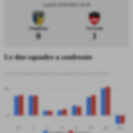
Lunedì 29/09/2025 20:30
Giugliano
Sorrento
0
1
Le due squadre a confronto
Tutte le statistiche sulle due squadre messe a confronto
50
0
PT
G
V
N
P
GF
GS
DR