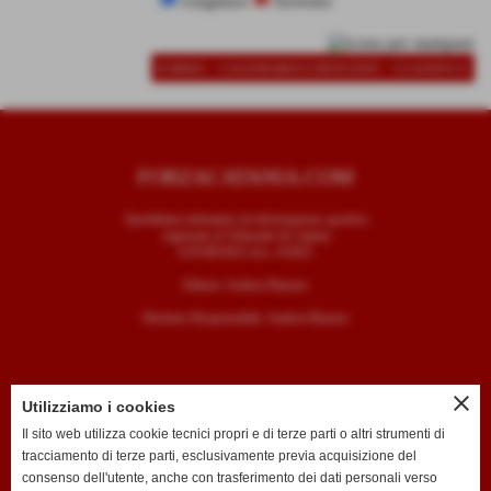
Giugliano
Sorrento
-
-
SCHEDA
CALENDARIO E RISULTATI
CLASSIFICA
FORZACATANIA.COM
Quotidiano telematico di informazione sportiva
registrato al Tribunale di Catania
il 05/09/2025 al n. 4/2025
Editore: Andrea Mazzeo
Direttore Responsabile: Andrea Mazzeo
close
Utilizziamo i cookies
CONTATTI
Il sito web utilizza cookie tecnici propri e di terze parti o altri strumenti di
tracciamento di terze parti, esclusivamente previa acquisizione del
T. +39 334 7407789
consenso dell'utente, anche con trasferimento dei dati personali verso
E. redazione@forzacatania.com