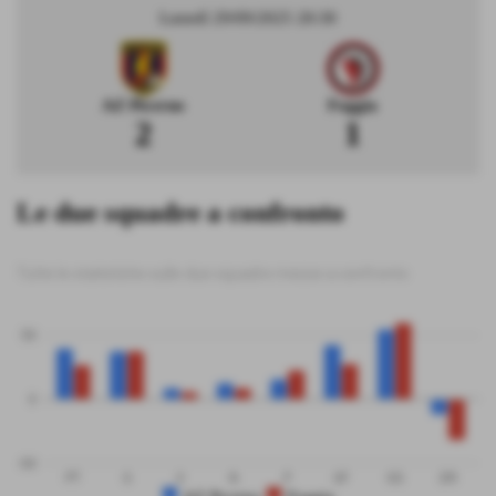
Lunedì 29/09/2025 20:30
AZ Picerno
Foggia
2
1
Le due squadre a confronto
Tutte le statistiche sulle due squadre messe a confronto
50
0
-50
PT
G
V
N
P
GF
GS
DR