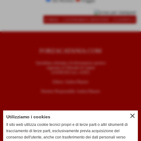
AZ Picerno
Foggia
-
-
SCHEDA
CALENDARIO E RISULTATI
CLASSIFICA
FORZACATANIA.COM
Quotidiano telematico di informazione sportiva
registrato al Tribunale di Catania
il 05/09/2025 al n. 4/2025
Editore: Andrea Mazzeo
Direttore Responsabile: Andrea Mazzeo
close
Utilizziamo i cookies
CONTATTI
Il sito web utilizza cookie tecnici propri e di terze parti o altri strumenti di
tracciamento di terze parti, esclusivamente previa acquisizione del
T. +39 334 7407789
consenso dell'utente, anche con trasferimento dei dati personali verso
E. redazione@forzacatania.com