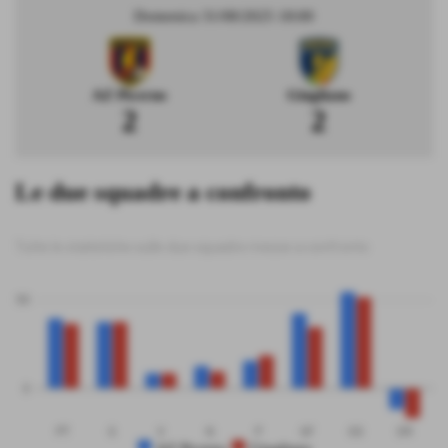
Domenica 31/08/2025 18:00
AZ Picerno
Giugliano
2
2
Le due squadre a confronto
Tutte le statistiche sulle due squadre messe a confronto
50
0
PT
G
V
N
P
GF
GS
DR