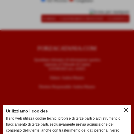
AZ Picerno
Giugliano
-
-
SCHEDA
CALENDARIO E RISULTATI
CLASSIFICA
FORZACATANIA.COM
Quotidiano telematico di informazione sportiva
registrato al Tribunale di Catania
il 05/09/2025 al n. 4/2025
Editore: Andrea Mazzeo
Direttore Responsabile: Andrea Mazzeo
close
Utilizziamo i cookies
CONTATTI
Il sito web utilizza cookie tecnici propri e di terze parti o altri strumenti di
tracciamento di terze parti, esclusivamente previa acquisizione del
T. +39 334 7407789
consenso dell'utente, anche con trasferimento dei dati personali verso
E. redazione@forzacatania.com