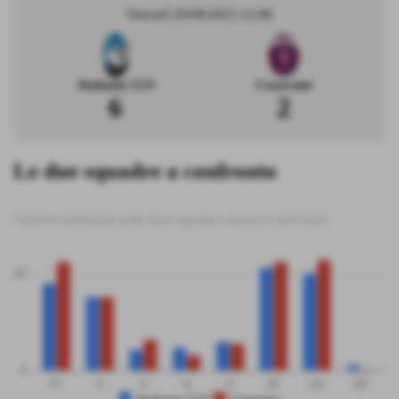
Venerdì 29/08/2025 21:00
Atalanta U23
Casarano
6
2
Le due squadre a confronto
Tutte le statistiche sulle due squadre messe a confronto
50
0
PT
G
V
N
P
GF
GS
DR