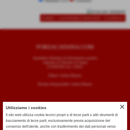
Atalanta U23
Casarano
-
-
SCHEDA
CALENDARIO E RISULTATI
CLASSIFICA
FORZACATANIA.COM
Quotidiano telematico di informazione sportiva
registrato al Tribunale di Catania
il 05/09/2025 al n. 4/2025
Editore: Andrea Mazzeo
Direttore Responsabile: Andrea Mazzeo
close
Utilizziamo i cookies
CONTATTI
Il sito web utilizza cookie tecnici propri e di terze parti o altri strumenti di
tracciamento di terze parti, esclusivamente previa acquisizione del
T. +39 334 7407789
consenso dell'utente, anche con trasferimento dei dati personali verso
E. redazione@forzacatania.com