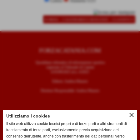
Latina
Atalanta U23
-
-
SCHEDA
CALENDARIO E RISULTATI
CLASSIFICA
FORZACATANIA.COM
Quotidiano telematico di informazione sportiva
registrato al Tribunale di Catania
il 05/09/2025 al n. 4/2025
Editore: Andrea Mazzeo
Direttore Responsabile: Andrea Mazzeo
close
Utilizziamo i cookies
CONTATTI
Il sito web utilizza cookie tecnici propri e di terze parti o altri strumenti di
tracciamento di terze parti, esclusivamente previa acquisizione del
T. +39 334 7407789
consenso dell'utente, anche con trasferimento dei dati personali verso
E. redazione@forzacatania.com