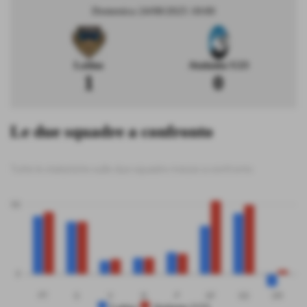
Domenica 24/08/2025 18:00
Latina
Atalanta U23
1
0
Le due squadre a confronto
Tutte le statistiche sulle due squadre messe a confronto
50
0
PT
G
V
N
P
GF
GS
DR