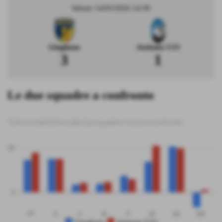
Sabato 14/03/2026 14:30
Giugliano
Atalanta U23
3
1
Le due squadre a confronto
Tutte le statistiche sulle due squadre messe a confronto
50
0
PT
G
V
N
P
GF
GS
DR