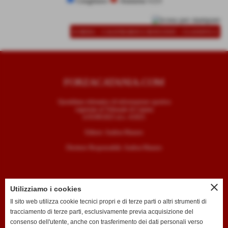
Giugliano
Atalanta U23
-
-
SCHEDA
CALENDARIO E RISULTATI
CLASSIFICA
FORZACATANIA.COM
Quotidiano telematico di informazione sportiva
registrato al Tribunale di Catania
il 05/09/2025 al n. 4/2025
Editore: Andrea Mazzeo
Direttore Responsabile: Andrea Mazzeo
close
Utilizziamo i cookies
CONTATTI
Il sito web utilizza cookie tecnici propri e di terze parti o altri strumenti di
tracciamento di terze parti, esclusivamente previa acquisizione del
T. +39 334 7407789
consenso dell'utente, anche con trasferimento dei dati personali verso
E. redazione@forzacatania.com