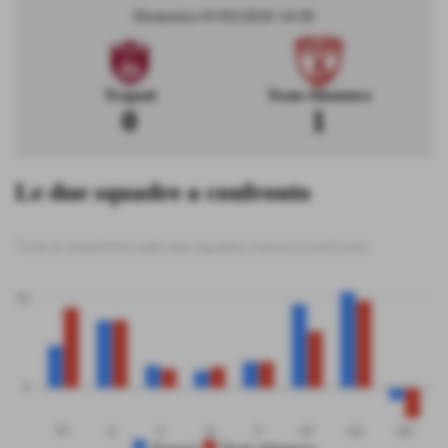
Domenica 01/02/2026 14:30
Trapani
Team Altamura
0
1
Le due squadre a confronto
Tutte le statistiche sulle due squadre messe a confronto
50
0
PT
G
V
N
P
GF
GS
DR