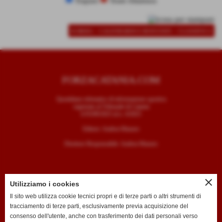
Trapani
Team Altamura
-
-
SCHEDA
CALENDARIO E RISULTATI
CLASSIFICA
FORZACATANIA.COM
Quotidiano telematico di informazione sportiva
registrato al Tribunale di Catania
il 05/09/2025 al n. 4/2025
Editore: Andrea Mazzeo
Direttore Responsabile: Andrea Mazzeo
close
Utilizziamo i cookies
CONTATTI
Il sito web utilizza cookie tecnici propri e di terze parti o altri strumenti di
tracciamento di terze parti, esclusivamente previa acquisizione del
T. +39 334 7407789
consenso dell'utente, anche con trasferimento dei dati personali verso
E. redazione@forzacatania.com