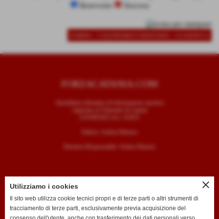
Benevento
Siracusa
-
-
SCHEDA
CALENDARIO E RISULTATI
CLASSIFICA
FORZACATANIA.COM
Quotidiano telematico di informazione sportiva
registrato al Tribunale di Catania
il 05/09/2025 al n. 4/2025
Editore: Andrea Mazzeo
Direttore Responsabile: Andrea Mazzeo
close
Utilizziamo i cookies
CONTATTI
Il sito web utilizza cookie tecnici propri e di terze parti o altri strumenti di
tracciamento di terze parti, esclusivamente previa acquisizione del
T. +39 334 7407789
consenso dell'utente, anche con trasferimento dei dati personali verso