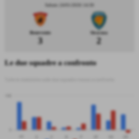
Sabato 24/01/2026 14:30
Benevento
Siracusa
3
2
Le due squadre a confronto
Tutte le statistiche sulle due squadre messe a confronto
100
0
PT
G
V
N
P
GF
GS
DR