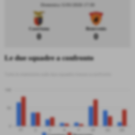
Domenica 11/01/2026 17:30
Casertana
Benevento
0
0
Le due squadre a confronto
Tutte le statistiche sulle due squadre messe a confronto
100
50
0
PT
G
V
N
P
GF
GS
DR