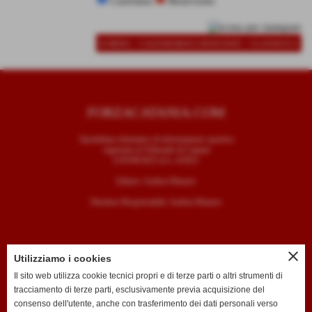
Casertana
Benevento
-
-
SCHEDA
CALENDARIO E RISULTATI
CLASSIFICA
FORZACATANIA.COM
Quotidiano telematico di informazione sportiva
registrato al Tribunale di Catania
il 05/09/2025 al n. 4/2025
Editore: Andrea Mazzeo
Direttore Responsabile: Andrea Mazzeo
close
Utilizziamo i cookies
CONTATTI
Il sito web utilizza cookie tecnici propri e di terze parti o altri strumenti di
tracciamento di terze parti, esclusivamente previa acquisizione del
T. +39 334 7407789
consenso dell'utente, anche con trasferimento dei dati personali verso
E. redazione@forzacatania.com