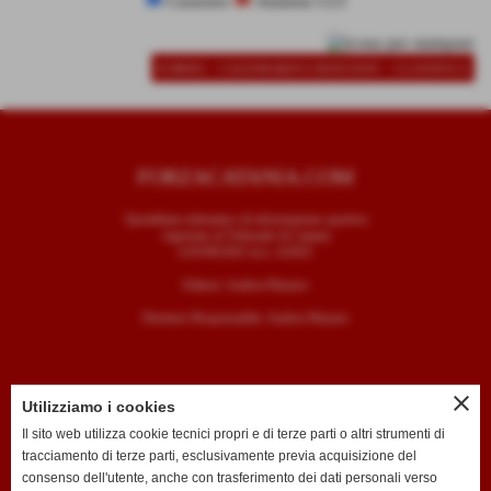
Casarano
Atalanta U23
-
-
SCHEDA
CALENDARIO E RISULTATI
CLASSIFICA
FORZACATANIA.COM
Quotidiano telematico di informazione sportiva
registrato al Tribunale di Catania
il 05/09/2025 al n. 4/2025
Editore: Andrea Mazzeo
Direttore Responsabile: Andrea Mazzeo
close
Utilizziamo i cookies
CONTATTI
Il sito web utilizza cookie tecnici propri e di terze parti o altri strumenti di
tracciamento di terze parti, esclusivamente previa acquisizione del
T. +39 334 7407789
consenso dell'utente, anche con trasferimento dei dati personali verso
E. redazione@forzacatania.com