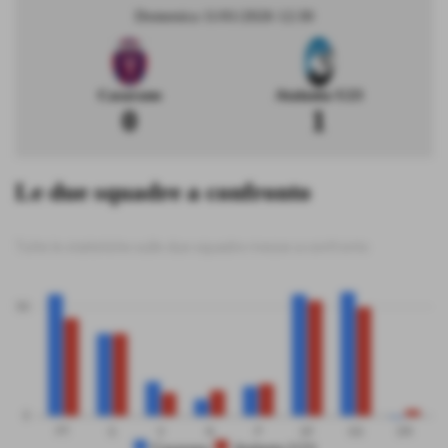
Domenica 11/01/2026 12:30
Casarano
Atalanta U23
0
1
Le due squadre a confronto
Tutte le statistiche sulle due squadre messe a confronto
50
0
PT
G
V
N
P
GF
GS
DR