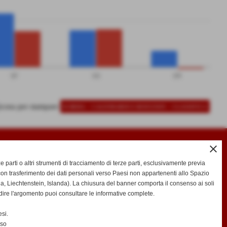
GF
GS
DR
-
-
SCHEDA
CALENDARIO E RISULTATI
CLASSIFICA
close
INFO UTILI
rze parti o altri strumenti di tracciamento di terze parti, esclusivamente previa
on trasferimento dei dati personali verso Paesi non appartenenti allo Spazio
Home
Liechtenstein, Islanda). La chiusura del banner comporta il consenso ai soli
rivacy Policy
dire l'argomento puoi consultare le informative complete.
ookie Policy
si.
appa del sito web
nso