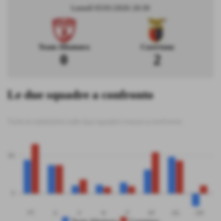
Lunedì 05/01/2026 20:30
Team Altamura
Casertana
0
2
Le due squadre a confronto
Tutte le statistiche sulle due squadre messe a confronto
50
0
PT
G
V
N
P
GF
GS
DR