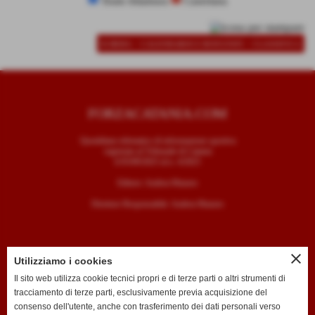
Team Altamura
Casertana
-
-
SCHEDA
CALENDARIO E RISULTATI
CLASSIFICA
FORZACATANIA.COM
Quotidiano telematico di informazione sportiva
registrato al Tribunale di Catania
il 05/09/2025 al n. 4/2025
Editore: Andrea Mazzeo
Direttore Responsabile: Andrea Mazzeo
close
Utilizziamo i cookies
CONTATTI
Il sito web utilizza cookie tecnici propri e di terze parti o altri strumenti di
tracciamento di terze parti, esclusivamente previa acquisizione del
T. +39 334 7407789
consenso dell'utente, anche con trasferimento dei dati personali verso
E. redazione@forzacatania.com