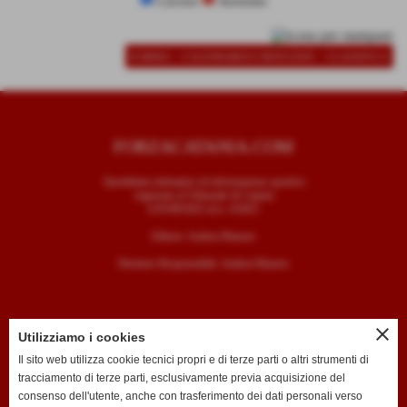
Cavese
Sorrento
-
-
SCHEDA
CALENDARIO E RISULTATI
CLASSIFICA
FORZACATANIA.COM
Quotidiano telematico di informazione sportiva
registrato al Tribunale di Catania
il 05/09/2025 al n. 4/2025
Editore: Andrea Mazzeo
Direttore Responsabile: Andrea Mazzeo
close
Utilizziamo i cookies
CONTATTI
Il sito web utilizza cookie tecnici propri e di terze parti o altri strumenti di
tracciamento di terze parti, esclusivamente previa acquisizione del
T. +39 334 7407789
consenso dell'utente, anche con trasferimento dei dati personali verso
E. redazione@forzacatania.com