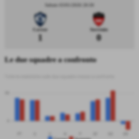
Sabato 03/01/2026 20:30
Cavese
Sorrento
1
0
Le due squadre a confronto
Tutte le statistiche sulle due squadre messe a confronto
50
0
PT
G
V
N
P
GF
GS
DR