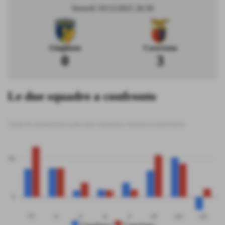
Venerdì 19/12/2025 20:30
Giugliano
Casertana
0
3
Le due squadre a confronto
Tutte le statistiche sulle due squadre messe a confronto
50
0
PT
G
V
N
P
GF
GS
DR