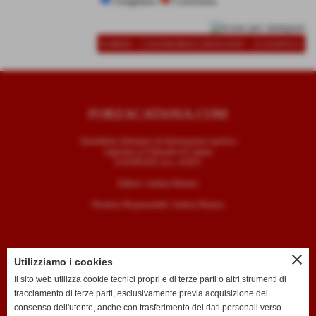
Giugliano
Casertana
-
-
SCHEDA
CALENDARIO E RISULTATI
CLASSIFICA
FORZACATANIA.COM
Quotidiano telematico di informazione sportiva
registrato al Tribunale di Catania
il 05/09/2025 al n. 4/2025
Editore: Andrea Mazzeo
Direttore Responsabile: Andrea Mazzeo
close
Utilizziamo i cookies
CONTATTI
Il sito web utilizza cookie tecnici propri e di terze parti o altri strumenti di
tracciamento di terze parti, esclusivamente previa acquisizione del
T. +39 334 7407789
consenso dell'utente, anche con trasferimento dei dati personali verso
E. redazione@forzacatania.com