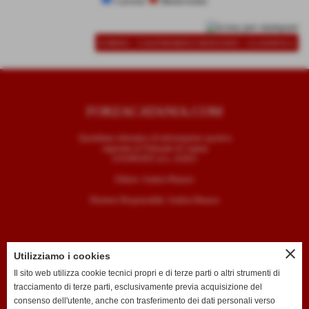
Cavese
Benevento
-
-
SCHEDA
CALENDARIO E RISULTATI
CLASSIFICA
FORZACATANIA.COM
Quotidiano telematico di informazione sportiva
registrato al Tribunale di Catania
il 05/09/2025 al n. 4/2025
Editore: Andrea Mazzeo
Direttore Responsabile: Andrea Mazzeo
close
Utilizziamo i cookies
CONTATTI
Il sito web utilizza cookie tecnici propri e di terze parti o altri strumenti di
tracciamento di terze parti, esclusivamente previa acquisizione del
T. +39 334 7407789
consenso dell'utente, anche con trasferimento dei dati personali verso
E. redazione@forzacatania.com