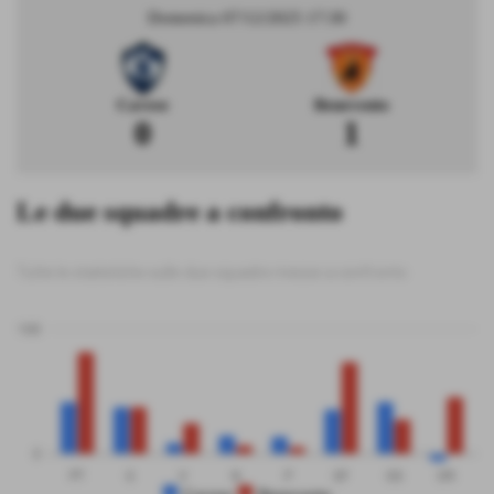
Domenica 07/12/2025 17:30
Cavese
Benevento
0
1
Le due squadre a confronto
Tutte le statistiche sulle due squadre messe a confronto
100
0
PT
G
V
N
P
GF
GS
DR