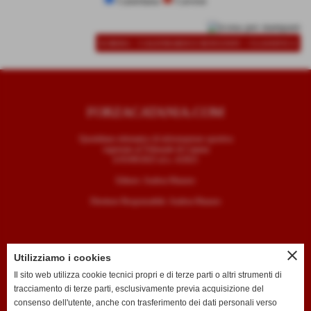
Casertana
Cavese
-
-
SCHEDA
CALENDARIO E RISULTATI
CLASSIFICA
FORZACATANIA.COM
Quotidiano telematico di informazione sportiva
registrato al Tribunale di Catania
il 05/09/2025 al n. 4/2025
Editore: Andrea Mazzeo
Direttore Responsabile: Andrea Mazzeo
close
Utilizziamo i cookies
CONTATTI
Il sito web utilizza cookie tecnici propri e di terze parti o altri strumenti di
tracciamento di terze parti, esclusivamente previa acquisizione del
T. +39 334 7407789
consenso dell'utente, anche con trasferimento dei dati personali verso
E. redazione@forzacatania.com