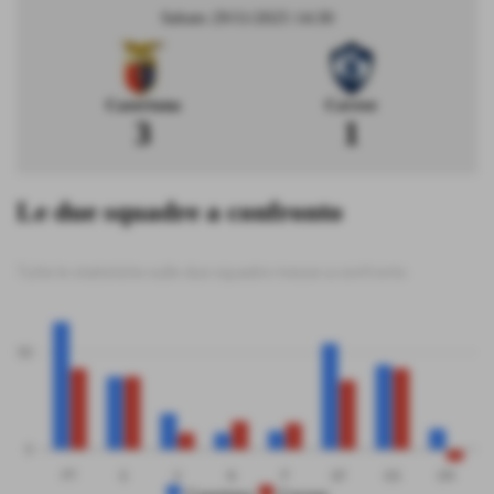
Sabato 29/11/2025 14:30
Casertana
Cavese
3
1
Le due squadre a confronto
Tutte le statistiche sulle due squadre messe a confronto
50
0
PT
G
V
N
P
GF
GS
DR