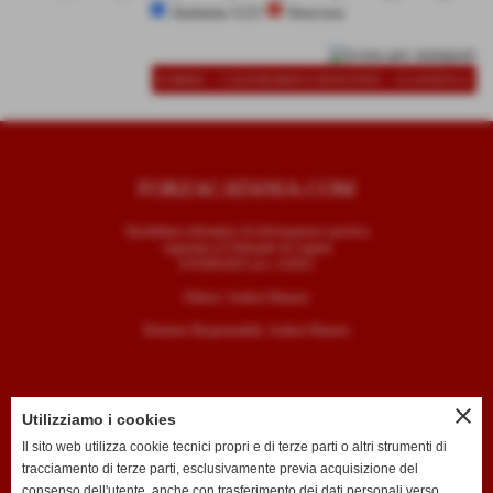
Atalanta U23
Siracusa
-
-
SCHEDA
CALENDARIO E RISULTATI
CLASSIFICA
FORZACATANIA.COM
Quotidiano telematico di informazione sportiva
registrato al Tribunale di Catania
il 05/09/2025 al n. 4/2025
Editore: Andrea Mazzeo
Direttore Responsabile: Andrea Mazzeo
close
Utilizziamo i cookies
CONTATTI
Il sito web utilizza cookie tecnici propri e di terze parti o altri strumenti di
tracciamento di terze parti, esclusivamente previa acquisizione del
T. +39 334 7407789
consenso dell'utente, anche con trasferimento dei dati personali verso