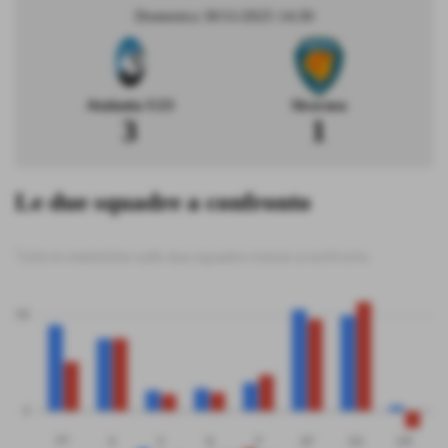
Domenica 30/11/2025 14:30
Atalanta U23
Siracusa
3
1
Le due squadre a confronto
Tutte le statistiche sulle due squadre messe a confronto
50
0
PT
G
V
N
P
GF
GS
DR