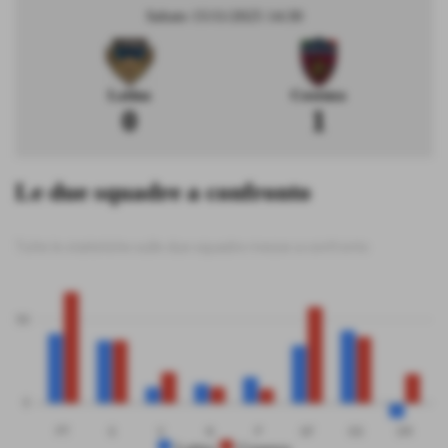
Sabato 15/11/2025 14:30
Latina
Cosenza
0
1
Le due squadre a confronto
Tutte le statistiche sulle due squadre messe a confronto
50
0
PT
G
V
N
P
GF
GS
DR