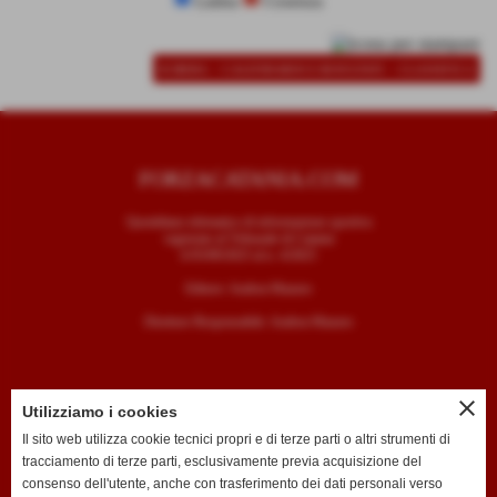
Latina
Cosenza
-
-
SCHEDA
CALENDARIO E RISULTATI
CLASSIFICA
FORZACATANIA.COM
Quotidiano telematico di informazione sportiva
registrato al Tribunale di Catania
il 05/09/2025 al n. 4/2025
Editore: Andrea Mazzeo
Direttore Responsabile: Andrea Mazzeo
close
Utilizziamo i cookies
CONTATTI
Il sito web utilizza cookie tecnici propri e di terze parti o altri strumenti di
tracciamento di terze parti, esclusivamente previa acquisizione del
T. +39 334 7407789
consenso dell'utente, anche con trasferimento dei dati personali verso
E. redazione@forzacatania.com