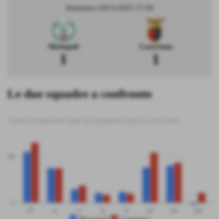
Domenica 09/11/2025 17:30
Monopoli
Casertana
1
1
Le due squadre a confronto
Tutte le statistiche sulle due squadre messe a confronto
50
0
PT
G
V
N
P
GF
GS
DR