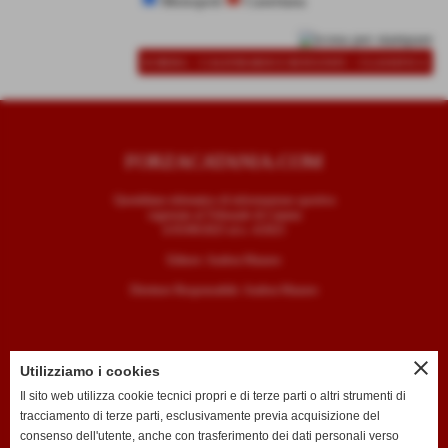
Monopoli
Casertana
-
-
SCHEDA
CALENDARIO E RISULTATI
CLASSIFICA
FORZACATANIA.COM
Quotidiano telematico di informazione sportiva
registrato al Tribunale di Catania
il 05/09/2025 al n. 4/2025
Editore: Andrea Mazzeo
Direttore Responsabile: Andrea Mazzeo
close
Utilizziamo i cookies
CONTATTI
Il sito web utilizza cookie tecnici propri e di terze parti o altri strumenti di
tracciamento di terze parti, esclusivamente previa acquisizione del
T. +39 334 7407789
consenso dell'utente, anche con trasferimento dei dati personali verso
E. redazione@forzacatania.com