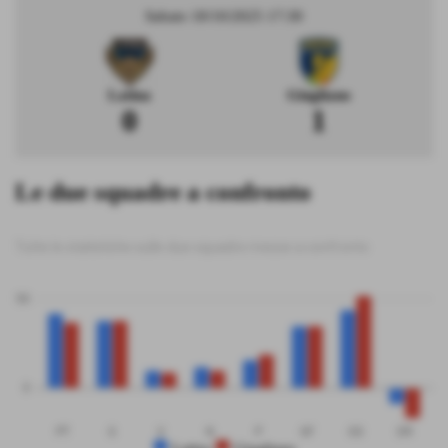
Sabato 18/10/2025 17:30
Latina
Giugliano
0
1
Le due squadre a confronto
Tutte le statistiche sulle due squadre messe a confronto
50
0
PT
G
V
N
P
GF
GS
DR