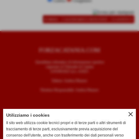
Latina
Giugliano
-
-
SCHEDA
CALENDARIO E RISULTATI
CLASSIFICA
FORZACATANIA.COM
Quotidiano telematico di informazione sportiva
registrato al Tribunale di Catania
il 05/09/2025 al n. 4/2025
Editore: Andrea Mazzeo
Direttore Responsabile: Andrea Mazzeo
close
Utilizziamo i cookies
CONTATTI
Il sito web utilizza cookie tecnici propri e di terze parti o altri strumenti di
tracciamento di terze parti, esclusivamente previa acquisizione del
T. +39 334 7407789
consenso dell'utente, anche con trasferimento dei dati personali verso
E. redazione@forzacatania.com