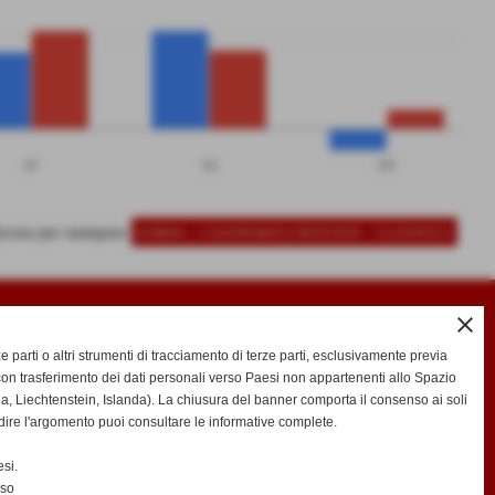
GF
GS
DR
-
-
SCHEDA
CALENDARIO E RISULTATI
CLASSIFICA
close
INFO UTILI
rze parti o altri strumenti di tracciamento di terze parti, esclusivamente previa
on trasferimento dei dati personali verso Paesi non appartenenti allo Spazio
Home
Liechtenstein, Islanda). La chiusura del banner comporta il consenso ai soli
rivacy Policy
dire l'argomento puoi consultare le informative complete.
ookie Policy
si.
appa del sito web
nso