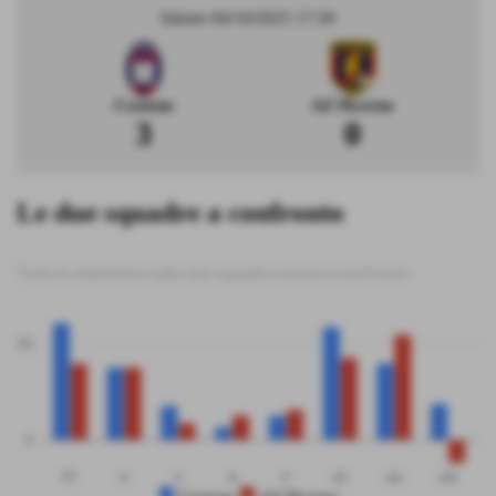
Sabato 04/10/2025 17:30
Crotone
AZ Picerno
3
0
Le due squadre a confronto
Tutte le statistiche sulle due squadre messe a confronto
50
0
PT
G
V
N
P
GF
GS
DR