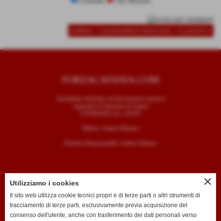
Crotone
AZ Picerno
-
-
SCHEDA
CALENDARIO E RISULTATI
CLASSIFICA
FORZACATANIA.COM
Quotidiano telematico di informazione sportiva
registrato al Tribunale di Catania
il 05/09/2025 al n. 4/2025
Editore: Andrea Mazzeo
Direttore Responsabile: Andrea Mazzeo
close
Utilizziamo i cookies
CONTATTI
Il sito web utilizza cookie tecnici propri e di terze parti o altri strumenti di
tracciamento di terze parti, esclusivamente previa acquisizione del
T. +39 334 7407789
consenso dell'utente, anche con trasferimento dei dati personali verso
E. redazione@forzacatania.com