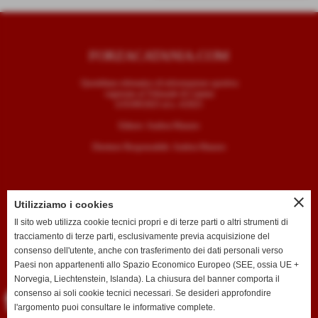
FORZACATANIA.COM
Quotidiano telematico di informazione sportiva
registrato al Tribunale di Catania
il 05/09/2025 al n. 4/2025
Editore: Andrea Mazzeo
Direttore Responsabile: Andrea Mazzeo
close
Utilizziamo i cookies
CONTATTI
Il sito web utilizza cookie tecnici propri e di terze parti o altri strumenti di
tracciamento di terze parti, esclusivamente previa acquisizione del
T. +39 334 7407789
consenso dell'utente, anche con trasferimento dei dati personali verso
E. redazione@forzacatania.com
Paesi non appartenenti allo Spazio Economico Europeo (SEE, ossia UE +
Norvegia, Liechtenstein, Islanda). La chiusura del banner comporta il
consenso ai soli cookie tecnici necessari. Se desideri approfondire
l'argomento puoi consultare le informative complete.